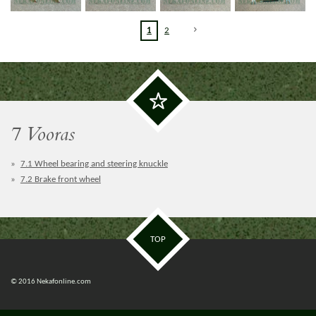
1
2
7 Vooras
7.1 Wheel bearing and steering knuckle
7.2 Brake front wheel
TOP
© 2016 Nekafonline.com