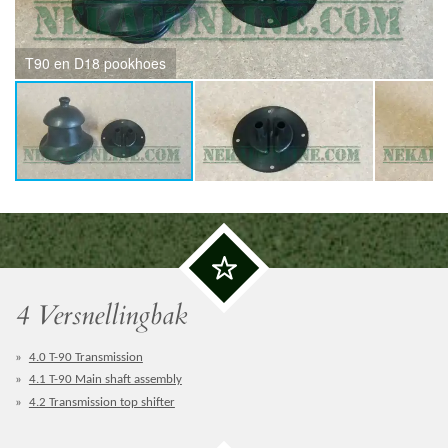
T90 en D18 pookhoes
4 Versnellingbak
4.0 T-90 Transmission
4.1 T-90 Main shaft assembly
4.2 Transmission top shifter