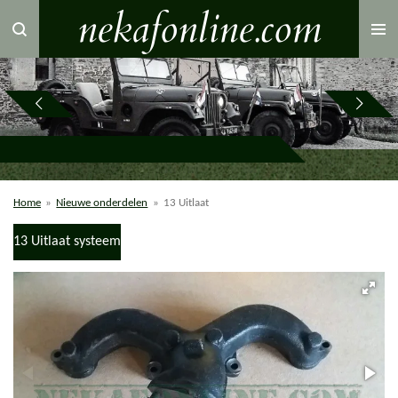
nekafonline.com
Ga
direct
naar
de
hoofdinhoud
Home
»
Nieuwe onderdelen
»
13 Uitlaat
13 Uitlaat systeem